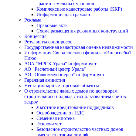
границ земельных участков
Комплексные кадастровые работы (ККР)
Информация для граждан
Реклама
Правовые акты
Схема размещения рекламных конструкций
Концессия
Результаты соцопросов
Государственная кадастровая оценка недвижимости
Информация Свердловского филиала «ЭнергосбыТ
Плюс»
АОА "МРСК Урала" информирует
АО "Расчетный центр Урала"
АО "Облкоммунэнерго" информирует
Гаражная амнистия
Нестационарные торговые объекты
О строительстве жилых домов по договорам
строительного подряда с использованием счетов
эскроу
Льготное кредитование подрядчиков
Освобождение от НДС
Семейная ипотека
Эскроу-счет
Безопасное строительство частных домов
вместе со строим.дом.рф