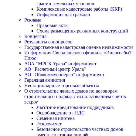
границ земельных участков
Комплексные кадастровые работы (ККР)
Информация для граждан
Реклама
Правовые акты
Схема размещения рекламных конструкций
Концессия
Результаты соцопросов
Государственная кадастровая оценка недвижимости
Информация Свердловского филиала «ЭнергосбыТ
Плюс»
АОА "МРСК Урала" информирует
АО "Расчетный центр Урала"
АО "Облкоммунэнерго" информирует
Гаражная амнистия
Нестационарные торговые объекты
О строительстве жилых домов по договорам
строительного подряда с использованием счетов
эскроу
Льготное кредитование подрядчиков
Освобождение от НДС
Семейная ипотека
Эскроу-счет
Безопасное строительство частных домов
вместе со строим.дом.рф