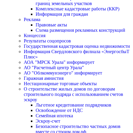
границ земельных участков
Комплексные кадастровые работы (ККР)
Информация для граждан
Реклама
Правовые акты
Схема размещения рекламных конструкций
Концессия
Результаты соцопросов
Государственная кадастровая оценка недвижимости
Информация Свердловского филиала «ЭнергосбыТ
Плюс»
АОА "МРСК Урала" информирует
АО "Расчетный центр Урала"
АО "Облкоммунэнерго" информирует
Гаражная амнистия
Нестационарные торговые объекты
О строительстве жилых домов по договорам
строительного подряда с использованием счетов
эскроу
Льготное кредитование подрядчиков
Освобождение от НДС
Семейная ипотека
Эскроу-счет
Безопасное строительство частных домов
вместе со строим.дом.рф