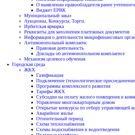
О выявлении правообладателя ранее учтенног
Виджет ЕРВК
Муниципальный заказ
Аукционы, Конкурсы, Торги.
Ирбитская ярмарка
Реквизиты для заполнения платежных документов
Информация о деятельности микрофинансовых орга
Антимонопольный комплаенс
Правовая деятельность
Доклады об антимонопольном комплаенсе
Механизм целевого обучения
Городская среда
ЖКХ
Газификация
Подключение (технологическое присоединение)
Программы комплексного развития
Тарифы ЖКХ
Субсидии на оплату жилого помещения и ком
Управление многоквартирным домом
Открытые конкурсы по отбору управляющей к
Аварийное жилье
Отопительный период
Схема теплоснабжения
Схемы водоснабжения и водоотведения
Полезные телефоны