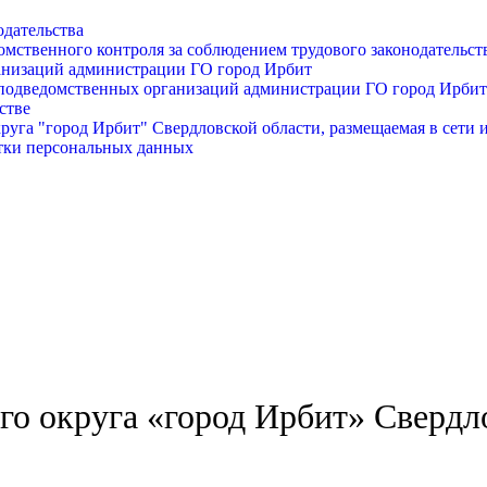
одательства
омственного контроля за соблюдением трудового законодательст
анизаций администрации ГО город Ирбит
подведомственных организаций администрации ГО город Ирбит
стве
уга "город Ирбит" Свердловской области, размещаемая в сети 
тки персональных данных
о округа «город Ирбит» Свердл