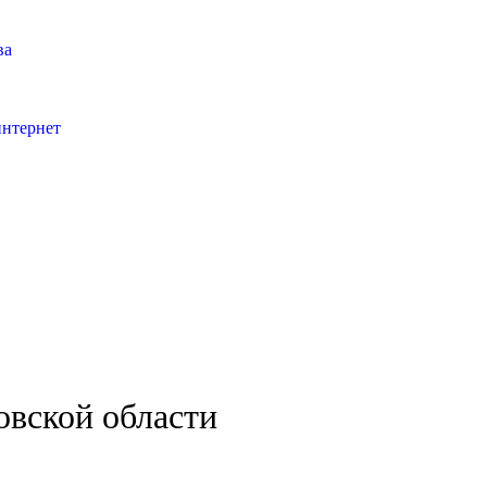
ва
интернет
овской области