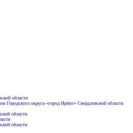
вской области
ии Городского округа «город Ирбит» Свердловской области
и
вской области
ласти
вской области