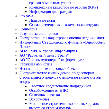
границ земельных участков
Комплексные кадастровые работы (ККР)
Информация для граждан
Реклама
Правовые акты
Схема размещения рекламных конструкций
Концессия
Результаты соцопросов
Государственная кадастровая оценка недвижимости
Информация Свердловского филиала «ЭнергосбыТ
Плюс»
АОА "МРСК Урала" информирует
АО "Расчетный центр Урала"
АО "Облкоммунэнерго" информирует
Гаражная амнистия
Нестационарные торговые объекты
О строительстве жилых домов по договорам
строительного подряда с использованием счетов
эскроу
Льготное кредитование подрядчиков
Освобождение от НДС
Семейная ипотека
Эскроу-счет
Безопасное строительство частных домов
вместе со строим.дом.рф