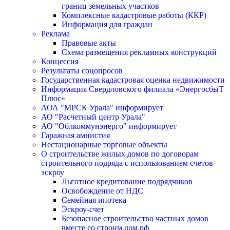
границ земельных участков
Комплексные кадастровые работы (ККР)
Информация для граждан
Реклама
Правовые акты
Схема размещения рекламных конструкций
Концессия
Результаты соцопросов
Государственная кадастровая оценка недвижимости
Информация Свердловского филиала «ЭнергосбыТ
Плюс»
АОА "МРСК Урала" информирует
АО "Расчетный центр Урала"
АО "Облкоммунэнерго" информирует
Гаражная амнистия
Нестационарные торговые объекты
О строительстве жилых домов по договорам
строительного подряда с использованием счетов
эскроу
Льготное кредитование подрядчиков
Освобождение от НДС
Семейная ипотека
Эскроу-счет
Безопасное строительство частных домов
вместе со строим.дом.рф