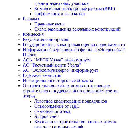
границ земельных участков
Комплексные кадастровые работы (ККР)
Информация для граждан
Реклама
Правовые акты
Схема размещения рекламных конструкций
Концессия
Результаты соцопросов
Государственная кадастровая оценка недвижимости
Информация Свердловского филиала «ЭнергосбыТ
Плюс»
АОА "МРСК Урала" информирует
АО "Расчетный центр Урала"
АО "Облкоммунэнерго" информирует
Гаражная амнистия
Нестационарные торговые объекты
О строительстве жилых домов по договорам
строительного подряда с использованием счетов
эскроу
Льготное кредитование подрядчиков
Освобождение от НДС
Семейная ипотека
Эскроу-счет
Безопасное строительство частных домов
вместе со строим.дом.рф