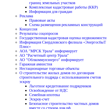
границ земельных участков
Комплексные кадастровые работы (ККР)
Информация для граждан
Реклама
Правовые акты
Схема размещения рекламных конструкций
Концессия
Результаты соцопросов
Государственная кадастровая оценка недвижимости
Информация Свердловского филиала «ЭнергосбыТ
Плюс»
АОА "МРСК Урала" информирует
АО "Расчетный центр Урала"
АО "Облкоммунэнерго" информирует
Гаражная амнистия
Нестационарные торговые объекты
О строительстве жилых домов по договорам
строительного подряда с использованием счетов
эскроу
Льготное кредитование подрядчиков
Освобождение от НДС
Семейная ипотека
Эскроу-счет
Безопасное строительство частных домов
вместе со строим.дом.рф