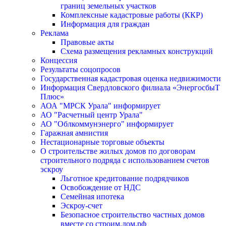
границ земельных участков
Комплексные кадастровые работы (ККР)
Информация для граждан
Реклама
Правовые акты
Схема размещения рекламных конструкций
Концессия
Результаты соцопросов
Государственная кадастровая оценка недвижимости
Информация Свердловского филиала «ЭнергосбыТ
Плюс»
АОА "МРСК Урала" информирует
АО "Расчетный центр Урала"
АО "Облкоммунэнерго" информирует
Гаражная амнистия
Нестационарные торговые объекты
О строительстве жилых домов по договорам
строительного подряда с использованием счетов
эскроу
Льготное кредитование подрядчиков
Освобождение от НДС
Семейная ипотека
Эскроу-счет
Безопасное строительство частных домов
вместе со строим.дом.рф