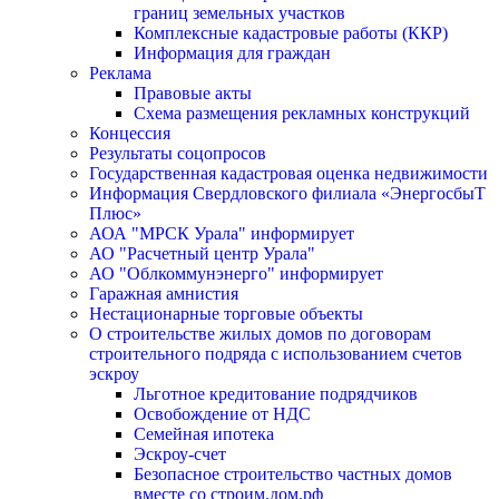
границ земельных участков
Комплексные кадастровые работы (ККР)
Информация для граждан
Реклама
Правовые акты
Схема размещения рекламных конструкций
Концессия
Результаты соцопросов
Государственная кадастровая оценка недвижимости
Информация Свердловского филиала «ЭнергосбыТ
Плюс»
АОА "МРСК Урала" информирует
АО "Расчетный центр Урала"
АО "Облкоммунэнерго" информирует
Гаражная амнистия
Нестационарные торговые объекты
О строительстве жилых домов по договорам
строительного подряда с использованием счетов
эскроу
Льготное кредитование подрядчиков
Освобождение от НДС
Семейная ипотека
Эскроу-счет
Безопасное строительство частных домов
вместе со строим.дом.рф