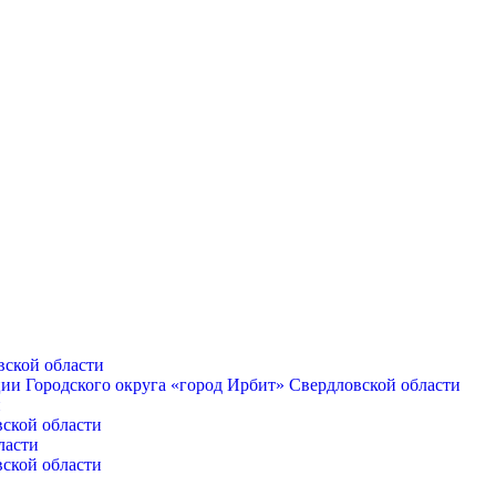
вской области
ии Городского округа «город Ирбит» Свердловской области
и
вской области
ласти
вской области