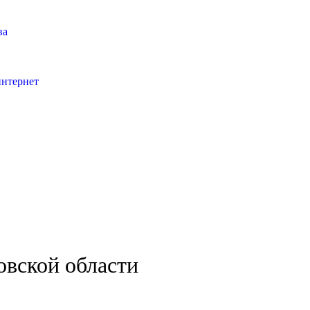
ва
интернет
овской области