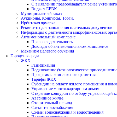
О выявлении правообладателя ранее учтенног
Виджет ЕРВК
Муниципальный заказ
Аукционы, Конкурсы, Торги.
Ирбитская ярмарка
Реквизиты для заполнения платежных документов
Информация о деятельности микрофинансовых орга
Антимонопольный комплаенс
Правовая деятельность
Доклады об антимонопольном комплаенсе
Механизм целевого обучения
Городская среда
ЖКХ
Газификация
Подключение (технологическое присоединение)
Программы комплексного развития
Тарифы ЖКХ
Субсидии на оплату жилого помещения и ком
Управление многоквартирным домом
Открытые конкурсы по отбору управляющей к
Аварийное жилье
Отопительный период
Схема теплоснабжения
Схемы водоснабжения и водоотведения
Полезные телефоны