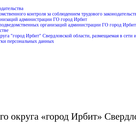
одательства
омственного контроля за соблюдением трудового законодательст
анизаций администрации ГО город Ирбит
подведомственных организаций администрации ГО город Ирбит
стве
уга "город Ирбит" Свердловской области, размещаемая в сети 
тки персональных данных
о округа «город Ирбит» Свердл