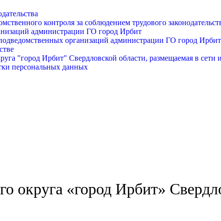
одательства
омственного контроля за соблюдением трудового законодательст
анизаций администрации ГО город Ирбит
подведомственных организаций администрации ГО город Ирбит
стве
уга "город Ирбит" Свердловской области, размещаемая в сети 
тки персональных данных
о округа «город Ирбит» Свердл