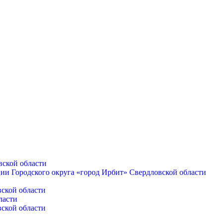
вской области
ии Городского округа «город Ирбит» Свердловской области
и
вской области
ласти
вской области