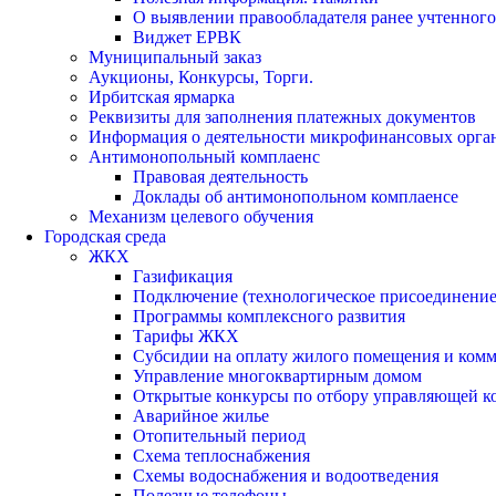
О выявлении правообладателя ранее учтенног
Виджет ЕРВК
Муниципальный заказ
Аукционы, Конкурсы, Торги.
Ирбитская ярмарка
Реквизиты для заполнения платежных документов
Информация о деятельности микрофинансовых орга
Антимонопольный комплаенс
Правовая деятельность
Доклады об антимонопольном комплаенсе
Механизм целевого обучения
Городская среда
ЖКХ
Газификация
Подключение (технологическое присоединение)
Программы комплексного развития
Тарифы ЖКХ
Субсидии на оплату жилого помещения и ком
Управление многоквартирным домом
Открытые конкурсы по отбору управляющей к
Аварийное жилье
Отопительный период
Схема теплоснабжения
Схемы водоснабжения и водоотведения
Полезные телефоны