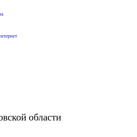
ва
интернет
овской области