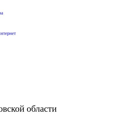
ва
интернет
овской области