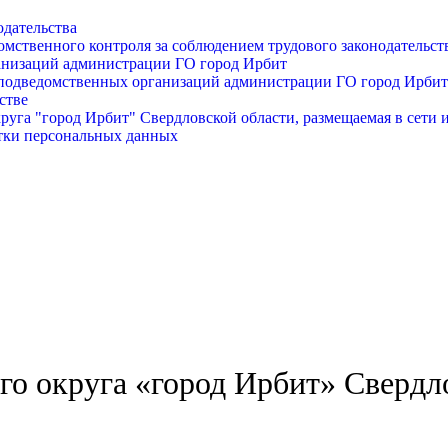
одательства
омственного контроля за соблюдением трудового законодательст
анизаций администрации ГО город Ирбит
подведомственных организаций администрации ГО город Ирбит
стве
уга "город Ирбит" Свердловской области, размещаемая в сети 
тки персональных данных
о округа «город Ирбит» Свердл