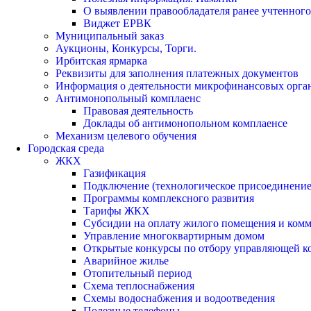
О выявлении правообладателя ранее учтенног
Виджет ЕРВК
Муниципальный заказ
Аукционы, Конкурсы, Торги.
Ирбитская ярмарка
Реквизиты для заполнения платежных документов
Информация о деятельности микрофинансовых орга
Антимонопольный комплаенс
Правовая деятельность
Доклады об антимонопольном комплаенсе
Механизм целевого обучения
Городская среда
ЖКХ
Газификация
Подключение (технологическое присоединение)
Программы комплексного развития
Тарифы ЖКХ
Субсидии на оплату жилого помещения и ком
Управление многоквартирным домом
Открытые конкурсы по отбору управляющей к
Аварийное жилье
Отопительный период
Схема теплоснабжения
Схемы водоснабжения и водоотведения
Полезные телефоны