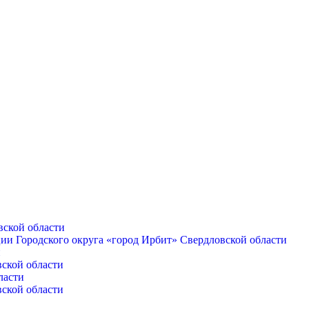
вской области
ии Городского округа «город Ирбит» Свердловской области
и
вской области
ласти
вской области