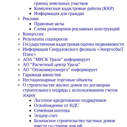
границ земельных участков
Комплексные кадастровые работы (ККР)
Информация для граждан
Реклама
Правовые акты
Схема размещения рекламных конструкций
Концессия
Результаты соцопросов
Государственная кадастровая оценка недвижимости
Информация Свердловского филиала «ЭнергосбыТ
Плюс»
АОА "МРСК Урала" информирует
АО "Расчетный центр Урала"
АО "Облкоммунэнерго" информирует
Гаражная амнистия
Нестационарные торговые объекты
О строительстве жилых домов по договорам
строительного подряда с использованием счетов
эскроу
Льготное кредитование подрядчиков
Освобождение от НДС
Семейная ипотека
Эскроу-счет
Безопасное строительство частных домов
вместе со строим.дом.рф