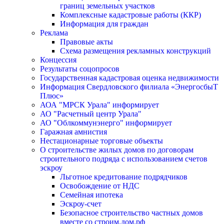
границ земельных участков
Комплексные кадастровые работы (ККР)
Информация для граждан
Реклама
Правовые акты
Схема размещения рекламных конструкций
Концессия
Результаты соцопросов
Государственная кадастровая оценка недвижимости
Информация Свердловского филиала «ЭнергосбыТ
Плюс»
АОА "МРСК Урала" информирует
АО "Расчетный центр Урала"
АО "Облкоммунэнерго" информирует
Гаражная амнистия
Нестационарные торговые объекты
О строительстве жилых домов по договорам
строительного подряда с использованием счетов
эскроу
Льготное кредитование подрядчиков
Освобождение от НДС
Семейная ипотека
Эскроу-счет
Безопасное строительство частных домов
вместе со строим.дом.рф