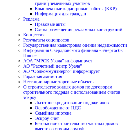
границ земельных участков
Комплексные кадастровые работы (ККР)
Информация для граждан
Реклама
Правовые акты
Схема размещения рекламных конструкций
Концессия
Результаты соцопросов
Государственная кадастровая оценка недвижимости
Информация Свердловского филиала «ЭнергосбыТ
Плюс»
АОА "МРСК Урала" информирует
АО "Расчетный центр Урала"
АО "Облкоммунэнерго" информирует
Гаражная амнистия
Нестационарные торговые объекты
О строительстве жилых домов по договорам
строительного подряда с использованием счетов
эскроу
Льготное кредитование подрядчиков
Освобождение от НДС
Семейная ипотека
Эскроу-счет
Безопасное строительство частных домов
вместе со строим.дом.рф