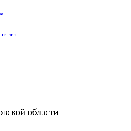
ва
интернет
овской области