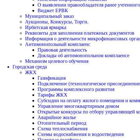
О выявлении правообладателя ранее учтенног
Виджет ЕРВК
Муниципальный заказ
Аукционы, Конкурсы, Торги.
Ирбитская ярмарка
Реквизиты для заполнения платежных документов
Информация о деятельности микрофинансовых орга
Антимонопольный комплаенс
Правовая деятельность
Доклады об антимонопольном комплаенсе
Механизм целевого обучения
Городская среда
ЖКХ
Газификация
Подключение (технологическое присоединение)
Программы комплексного развития
Тарифы ЖКХ
Субсидии на оплату жилого помещения и ком
Управление многоквартирным домом
Открытые конкурсы по отбору управляющей к
Аварийное жилье
Отопительный период
Схема теплоснабжения
Схемы водоснабжения и водоотведения
Полезные телефоны