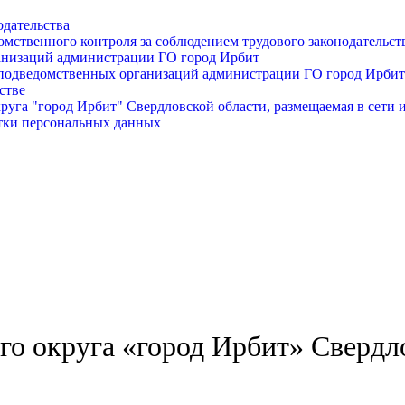
одательства
омственного контроля за соблюдением трудового законодательст
анизаций администрации ГО город Ирбит
подведомственных организаций администрации ГО город Ирбит
стве
уга "город Ирбит" Свердловской области, размещаемая в сети 
тки персональных данных
о округа «город Ирбит» Свердл