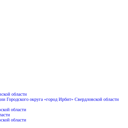
вской области
ии Городского округа «город Ирбит» Свердловской области
и
вской области
ласти
вской области