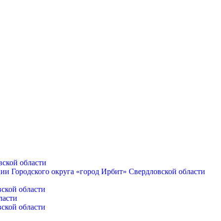
вской области
ии Городского округа «город Ирбит» Свердловской области
и
вской области
ласти
вской области