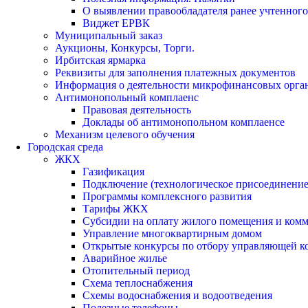
О выявлении правообладателя ранее учтенног
Виджет ЕРВК
Муниципальный заказ
Аукционы, Конкурсы, Торги.
Ирбитская ярмарка
Реквизиты для заполнения платежных документов
Информация о деятельности микрофинансовых орга
Антимонопольный комплаенс
Правовая деятельность
Доклады об антимонопольном комплаенсе
Механизм целевого обучения
Городская среда
ЖКХ
Газификация
Подключение (технологическое присоединение)
Программы комплексного развития
Тарифы ЖКХ
Субсидии на оплату жилого помещения и ком
Управление многоквартирным домом
Открытые конкурсы по отбору управляющей к
Аварийное жилье
Отопительный период
Схема теплоснабжения
Схемы водоснабжения и водоотведения
Полезные телефоны