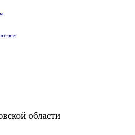
ва
интернет
овской области