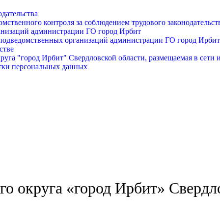
одательства
омственного контроля за соблюдением трудового законодательст
анизаций администрации ГО город Ирбит
подведомственных организаций администрации ГО город Ирбит
стве
уга "город Ирбит" Свердловской области, размещаемая в сети 
тки персональных данных
о округа «город Ирбит» Свердл