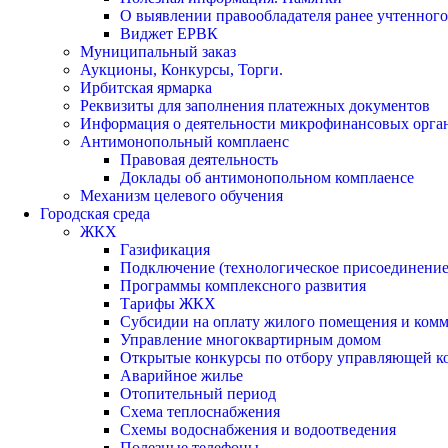
О выявлении правообладателя ранее учтенног
Виджет ЕРВК
Муниципальный заказ
Аукционы, Конкурсы, Торги.
Ирбитская ярмарка
Реквизиты для заполнения платежных документов
Информация о деятельности микрофинансовых орга
Антимонопольный комплаенс
Правовая деятельность
Доклады об антимонопольном комплаенсе
Механизм целевого обучения
Городская среда
ЖКХ
Газификация
Подключение (технологическое присоединение)
Программы комплексного развития
Тарифы ЖКХ
Субсидии на оплату жилого помещения и ком
Управление многоквартирным домом
Открытые конкурсы по отбору управляющей к
Аварийное жилье
Отопительный период
Схема теплоснабжения
Схемы водоснабжения и водоотведения
Полезные телефоны