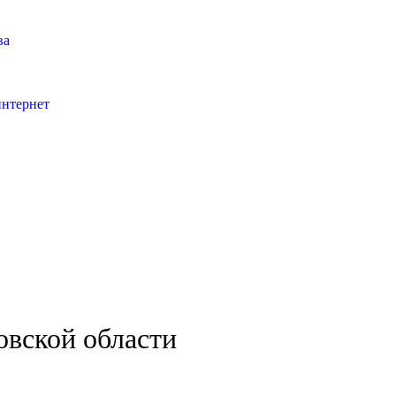
ва
интернет
овской области