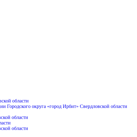
вской области
ии Городского округа «город Ирбит» Свердловской области
и
вской области
ласти
вской области