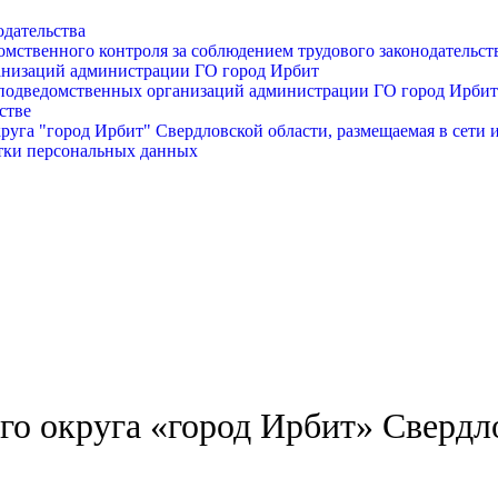
одательства
омственного контроля за соблюдением трудового законодательст
анизаций администрации ГО город Ирбит
подведомственных организаций администрации ГО город Ирбит
стве
уга "город Ирбит" Свердловской области, размещаемая в сети 
тки персональных данных
о округа «город Ирбит» Свердл