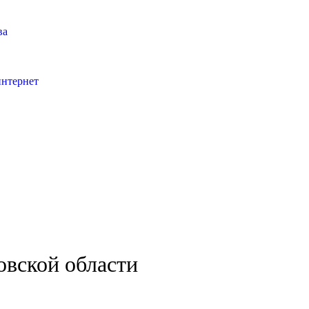
ва
интернет
овской области