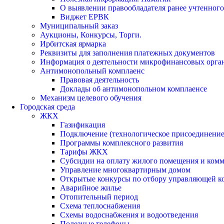
О выявлении правообладателя ранее учтенног
Виджет ЕРВК
Муниципальный заказ
Аукционы, Конкурсы, Торги.
Ирбитская ярмарка
Реквизиты для заполнения платежных документов
Информация о деятельности микрофинансовых орга
Антимонопольный комплаенс
Правовая деятельность
Доклады об антимонопольном комплаенсе
Механизм целевого обучения
Городская среда
ЖКХ
Газификация
Подключение (технологическое присоединение)
Программы комплексного развития
Тарифы ЖКХ
Субсидии на оплату жилого помещения и ком
Управление многоквартирным домом
Открытые конкурсы по отбору управляющей к
Аварийное жилье
Отопительный период
Схема теплоснабжения
Схемы водоснабжения и водоотведения
Полезные телефоны