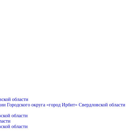
вской области
ии Городского округа «город Ирбит» Свердловской области
и
вской области
ласти
вской области