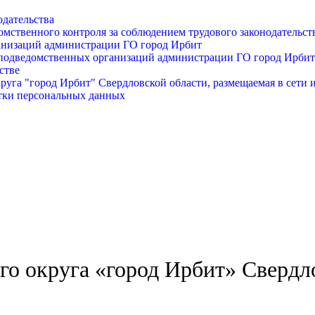
одательства
омственного контроля за соблюдением трудового законодательст
анизаций администрации ГО город Ирбит
подведомственных организаций администрации ГО город Ирбит
стве
уга "город Ирбит" Свердловской области, размещаемая в сети 
тки персональных данных
о округа «город Ирбит» Свердл