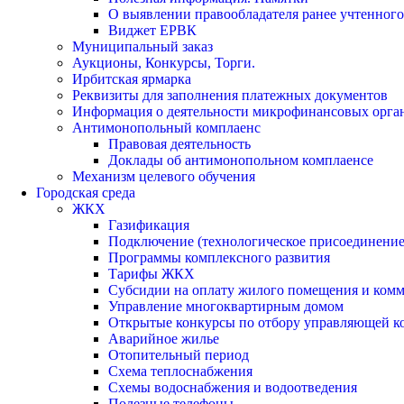
О выявлении правообладателя ранее учтенног
Виджет ЕРВК
Муниципальный заказ
Аукционы, Конкурсы, Торги.
Ирбитская ярмарка
Реквизиты для заполнения платежных документов
Информация о деятельности микрофинансовых орга
Антимонопольный комплаенс
Правовая деятельность
Доклады об антимонопольном комплаенсе
Механизм целевого обучения
Городская среда
ЖКХ
Газификация
Подключение (технологическое присоединение)
Программы комплексного развития
Тарифы ЖКХ
Субсидии на оплату жилого помещения и ком
Управление многоквартирным домом
Открытые конкурсы по отбору управляющей к
Аварийное жилье
Отопительный период
Схема теплоснабжения
Схемы водоснабжения и водоотведения
Полезные телефоны