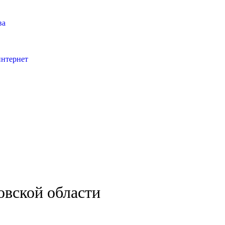
ва
интернет
овской области