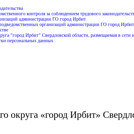
одательства
омственного контроля за соблюдением трудового законодательст
анизаций администрации ГО город Ирбит
подведомственных организаций администрации ГО город Ирбит
стве
уга "город Ирбит" Свердловской области, размещаемая в сети 
тки персональных данных
о округа «город Ирбит» Свердл