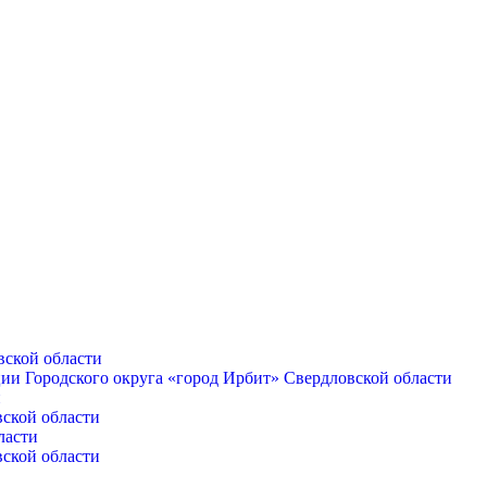
вской области
ии Городского округа «город Ирбит» Свердловской области
и
вской области
ласти
вской области