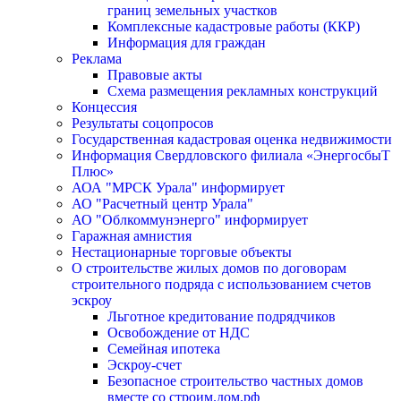
границ земельных участков
Комплексные кадастровые работы (ККР)
Информация для граждан
Реклама
Правовые акты
Схема размещения рекламных конструкций
Концессия
Результаты соцопросов
Государственная кадастровая оценка недвижимости
Информация Свердловского филиала «ЭнергосбыТ
Плюс»
АОА "МРСК Урала" информирует
АО "Расчетный центр Урала"
АО "Облкоммунэнерго" информирует
Гаражная амнистия
Нестационарные торговые объекты
О строительстве жилых домов по договорам
строительного подряда с использованием счетов
эскроу
Льготное кредитование подрядчиков
Освобождение от НДС
Семейная ипотека
Эскроу-счет
Безопасное строительство частных домов
вместе со строим.дом.рф