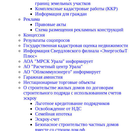
границ земельных участков
Комплексные кадастровые работы (ККР)
Информация для граждан
Реклама
Правовые акты
Схема размещения рекламных конструкций
Концессия
Результаты соцопросов
Государственная кадастровая оценка недвижимости
Информация Свердловского филиала «ЭнергосбыТ
Плюс»
АОА "МРСК Урала" информирует
АО "Расчетный центр Урала"
АО "Облкоммунэнерго" информирует
Гаражная амнистия
Нестационарные торговые объекты
О строительстве жилых домов по договорам
строительного подряда с использованием счетов
эскроу
Льготное кредитование подрядчиков
Освобождение от НДС
Семейная ипотека
Эскроу-счет
Безопасное строительство частных домов
вместе со строим.дом.рф