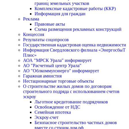
границ земельных участков
Комплексные кадастровые работы (ККР)
Информация для граждан
Реклама
Правовые акты
Схема размещения рекламных конструкций
Концессия
Результаты соцопросов
Государственная кадастровая оценка недвижимости
Информация Свердловского филиала «ЭнергосбыТ
Плюс»
АОА "МРСК Урала" информирует
АО "Расчетный центр Урала"
АО "Облкоммунэнерго" информирует
Гаражная амнистия
Нестационарные торговые объекты
О строительстве жилых домов по договорам
строительного подряда с использованием счетов
эскроу
Льготное кредитование подрядчиков
Освобождение от НДС
Семейная ипотека
Эскроу-счет
Безопасное строительство частных домов
вместе со строим.дом.рф