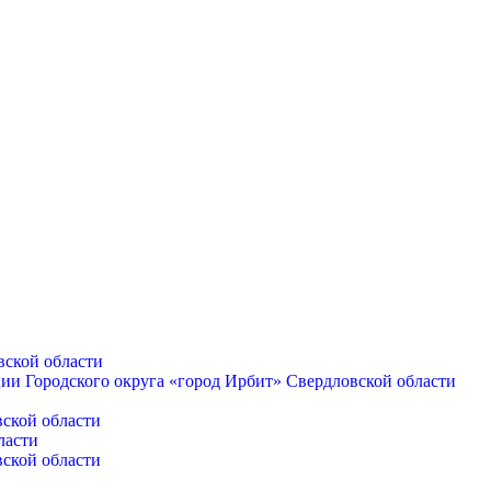
вской области
ии Городского округа «город Ирбит» Свердловской области
и
вской области
ласти
вской области