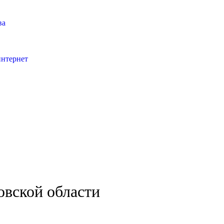
ва
интернет
овской области