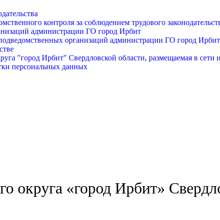
одательства
омственного контроля за соблюдением трудового законодательст
анизаций администрации ГО город Ирбит
подведомственных организаций администрации ГО город Ирбит
стве
уга "город Ирбит" Свердловской области, размещаемая в сети 
тки персональных данных
о округа «город Ирбит» Свердл