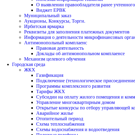
О выявлении правообладателя ранее учтенног
Виджет ЕРВК
Муниципальный заказ
Аукционы, Конкурсы, Торги.
Ирбитская ярмарка
Реквизиты для заполнения платежных документов
Информация о деятельности микрофинансовых орга
Антимонопольный комплаенс
Правовая деятельность
Доклады об антимонопольном комплаенсе
Механизм целевого обучения
Городская среда
ЖКХ
Газификация
Подключение (технологическое присоединение)
Программы комплексного развития
Тарифы ЖКХ
Субсидии на оплату жилого помещения и ком
Управление многоквартирным домом
Открытые конкурсы по отбору управляющей к
Аварийное жилье
Отопительный период
Схема теплоснабжения
Схемы водоснабжения и водоотведения
Полезные телефоны