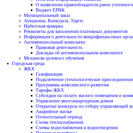
О выявлении правообладателя ранее учтенног
Виджет ЕРВК
Муниципальный заказ
Аукционы, Конкурсы, Торги.
Ирбитская ярмарка
Реквизиты для заполнения платежных документов
Информация о деятельности микрофинансовых орга
Антимонопольный комплаенс
Правовая деятельность
Доклады об антимонопольном комплаенсе
Механизм целевого обучения
Городская среда
ЖКХ
Газификация
Подключение (технологическое присоединение)
Программы комплексного развития
Тарифы ЖКХ
Субсидии на оплату жилого помещения и ком
Управление многоквартирным домом
Открытые конкурсы по отбору управляющей к
Аварийное жилье
Отопительный период
Схема теплоснабжения
Схемы водоснабжения и водоотведения
Полезные телефоны