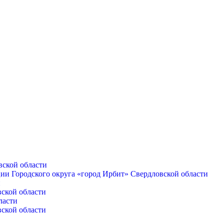
вской области
ии Городского округа «город Ирбит» Свердловской области
и
вской области
ласти
вской области