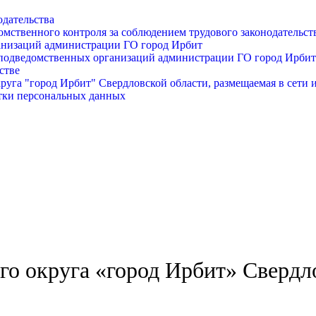
одательства
омственного контроля за соблюдением трудового законодательст
анизаций администрации ГО город Ирбит
подведомственных организаций администрации ГО город Ирбит
стве
уга "город Ирбит" Свердловской области, размещаемая в сети 
тки персональных данных
о округа «город Ирбит» Свердл