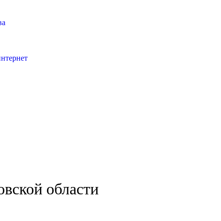
ва
интернет
овской области