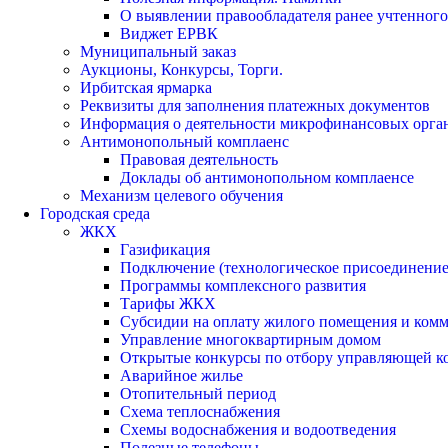
О выявлении правообладателя ранее учтенног
Виджет ЕРВК
Муниципальный заказ
Аукционы, Конкурсы, Торги.
Ирбитская ярмарка
Реквизиты для заполнения платежных документов
Информация о деятельности микрофинансовых орга
Антимонопольный комплаенс
Правовая деятельность
Доклады об антимонопольном комплаенсе
Механизм целевого обучения
Городская среда
ЖКХ
Газификация
Подключение (технологическое присоединение)
Программы комплексного развития
Тарифы ЖКХ
Субсидии на оплату жилого помещения и ком
Управление многоквартирным домом
Открытые конкурсы по отбору управляющей к
Аварийное жилье
Отопительный период
Схема теплоснабжения
Схемы водоснабжения и водоотведения
Полезные телефоны