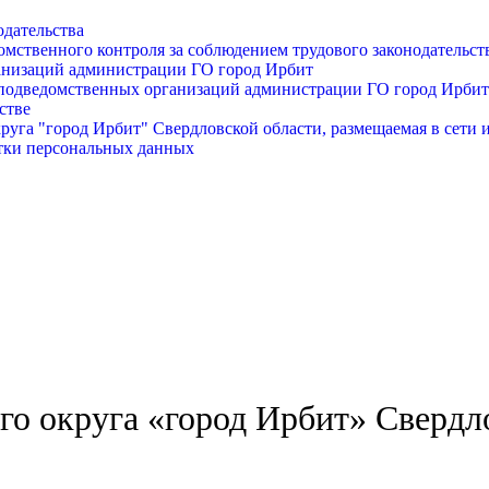
одательства
омственного контроля за соблюдением трудового законодательст
анизаций администрации ГО город Ирбит
подведомственных организаций администрации ГО город Ирбит
стве
уга "город Ирбит" Свердловской области, размещаемая в сети 
тки персональных данных
о округа «город Ирбит» Свердл