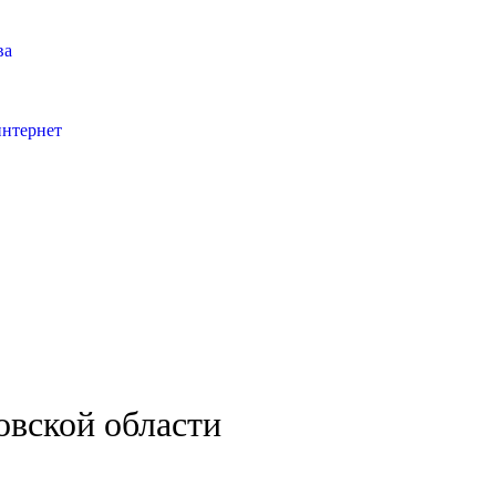
ва
интернет
овской области