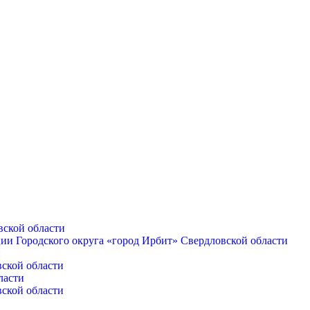
вской области
ии Городского округа «город Ирбит» Свердловской области
и
вской области
ласти
вской области